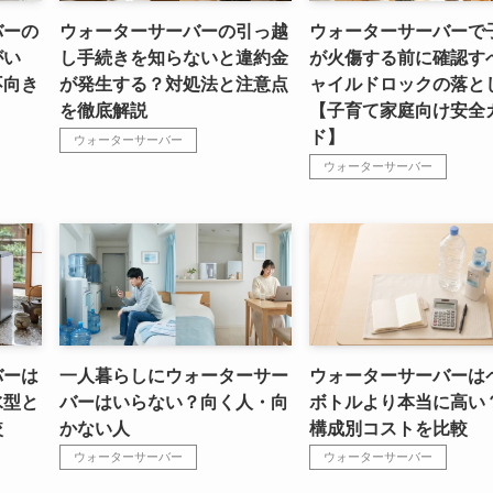
バーの
ウォーターサーバーの引っ越
ウォーターサーバーで
がい
し手続きを知らないと違約金
が火傷する前に確認す
不向き
が発生する？対処法と注意点
ャイルドロックの落と
を徹底解説
【子育て家庭向け安全
ド】
ウォーターサーバー
ウォーターサーバー
バーは
一人暮らしにウォーターサー
ウォーターサーバーは
水型と
バーはいらない？向く人・向
ボトルより本当に高い
較
かない人
構成別コストを比較
ウォーターサーバー
ウォーターサーバー