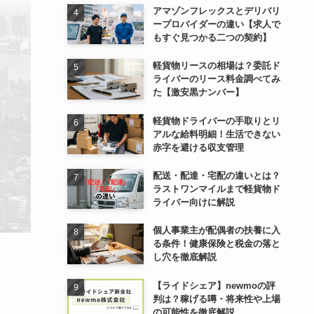
アマゾンフレックスとデリバリ
ープロバイダーの違い【求人で
もすぐ見つかる二つの契約】
軽貨物リースの相場は？委託ド
ライバーのリース料金調べてみ
た【激安黒ナンバー】
軽貨物ドライバーの手取りとリ
アルな給料明細！生活できない
赤字を避ける収支管理
配送・配達・宅配の違いとは？
ラストワンマイルまで軽貨物ド
ライバー向けに解説
個人事業主が配偶者の扶養に入
る条件！健康保険と税金の落と
し穴を徹底解説
【ライドシェア】newmoの評
判は？稼げる噂・将来性や上場
の可能性を徹底解説